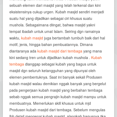
sebuah elemen dari masjid yang telah terkenal dan kini
eksistensinya cukup urgen. Kubah masjid sendiri menjadi
suatu hal yang dijadikan sebagai ciri khusus suatu
mushola. Sebagaimana diingat, bahwa masjid yakni
tempat ibadah untuk umat Islam. Seiring dgn ramainya
waktu,
kubah masjid
juga bertambah tumbuh baik dari hal
motif, jenis, hingga bahan pembuatannya. Dimana
diantaranya ada
kubah masjid dari tembaga
yang mana
kini sedang tren untuk dijadikan kubah mushola .
Kubah
tembaga
dianggap sebagai kubah yang bagus untuk
masjid dgn seluruh ketangguhan yang dipunyai oleh
elemen pembentuknya. Saat ini banyak sekali Produsen
kubah masjid walau demikian nggak banyak yang bergelut
pada pengerjaan kubah masjid yang berbahan tembaga
sebab nggak semua pengrajin kubah masjid mampu untuk
membuatnya. Memerlukan skill khusus untuk mjd
Produsen kubah masjid dari tembaga. Sebelum mengulas
lbh detail mengenai kubah masjid, alangkah bagusnya jika